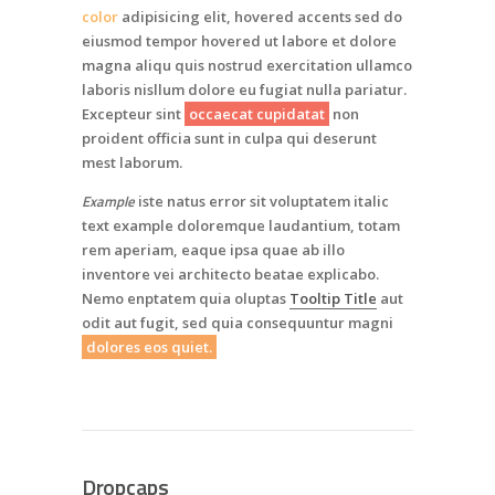
color
adipisicing elit, hovered accents sed do
eiusmod tempor hovered ut labore et dolore
magna aliqu quis nostrud exercitation ullamco
laboris nisllum dolore eu fugiat nulla pariatur.
Excepteur sint
occaecat cupidatat
non
proident officia sunt in culpa qui deserunt
mest laborum.
Example
iste natus error sit voluptatem italic
text example doloremque laudantium, totam
rem aperiam, eaque ipsa quae ab illo
inventore vei architecto beatae explicabo.
Nemo enptatem quia oluptas
Tooltip Title
aut
odit aut fugit, sed quia consequuntur magni
dolores eos quiet.
Dropcaps