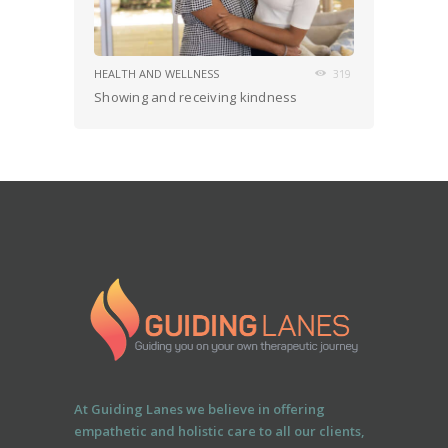
HEALTH AND WELLNESS
319
Showing and receiving kindness
At Guiding Lanes we believe in offering
empathetic and holistic care to all our clients,