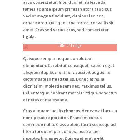
arcu consectetur. Interdum et malesuada
fames ac ante ipsum primis in litora faucibus.
Sed ut magna tincidunt, dapibus leo non,
ornare arcu. Quisque urna tortor, convallis sit
amet. Cras sed varius eros, sed consectetur
ligula.
Title of Image
Quisque semper neque eu volutpat
elementum. Curabitur consequat, sapien eget
aliquam dapibus, elit felis suscipit augue, id
dictum sapien mi id tellus. Donec at nulla
dignissim, molestie sem nec, maximus tellus.
Pellentesque habitant morbi tristique senectus
et netus et malesuada.
Cras aliquam iaculis rhoncus. Aenean at lacus a
nunc posuere porttitor. Praesent cursus
commodo nulla. Class aptent taciti sociosqu ad
litora torquent per conubia nostra, per
inceptos himenaeos. Duis eget erat a elit