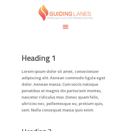
HOME
ABOUT
GUIDING LANES
SPECIALTIES
Guiding you on your own therapeutic journey.
SAFE SPACE
CONNECT
APPOINTMENTS
Heading 1
Lorem ipsum dolor sit amet, consectetuer
adipiscing elit. Aenean commodo ligula eget
dolor. Aenean massa. Cum sociis natoque
penatibus et magnis dis parturient montes,
nascetur ridiculus mus. Donec quam felis,
ultricies nec, pellentesque eu, pretium quis,
sem. Nulla consequat massa quis enim.